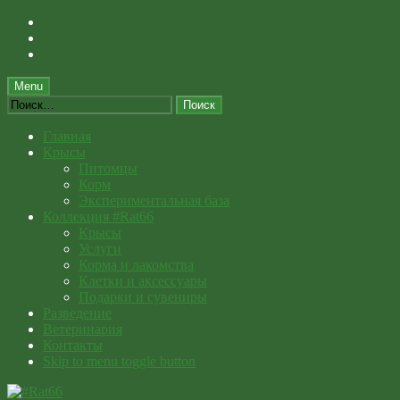
Skip
to
Skip
main
to
Skip
navigation
main
to
content
footer
Menu
Найти:
Главная
Крысы
Питомцы
Корм
Экспериментальная база
Коллекция #Rat66
Крысы
Услуги
Корма и лакомства
Клетки и аксессуары
Подарки и сувениры
Разведение
Ветеринария
Контакты
Skip to menu toggle button