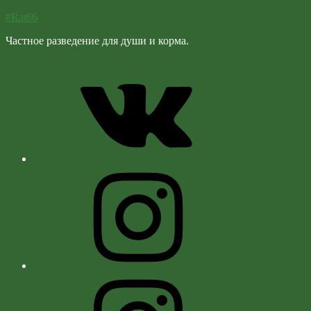
#Rat66
Частное разведение для души и корма.
Vk
Instagram
Instagram