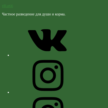
#Rat66
Частное разведение для души и корма.
Vk
Instagram
Instagram