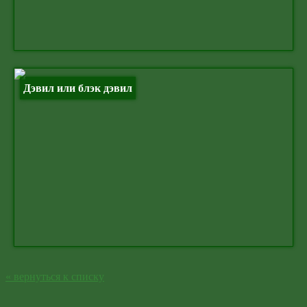
Дэвил или блэк дэвил
« вернуться к списку
Skip