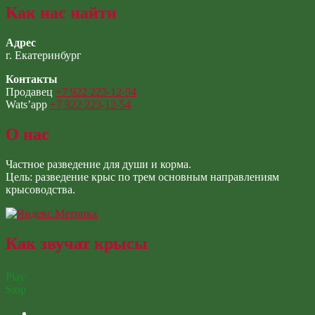
back
Как нас найти
to
main
Адрес
navigation
г. Екатеринбург
Контакты
Продавец
+7 922 223-12-54
Wats’app
+7 922 223-12-54
О нас
Частное разведение для души и корма.
Цель: разведение крыс по трем основным направлениям
крысоводства.
Как звучат крысы
Play
Stop