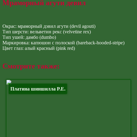
top
Мраморный агути девил
↑
Окрас: мраморный дэвил агути (devil agouti)
Тип шерсти: вельветин рекс (velvetine rex)
Тип ушей: дамбо (dumbo)
Маркировка: капюшон с полоской (bareback-hooded-stripe)
Цвет глаз: алый красный (pink red)
Смотрите также:
Платина шиншилла P.E.