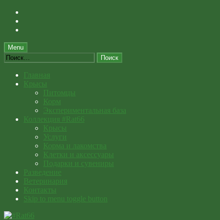
Skip
to
Skip
main
to
Skip
navigation
main
to
content
footer
Menu
Найти:
Главная
Крысы
Питомцы
Корм
Экспериментальная база
Коллекция #Rat66
Крысы
Услуги
Корма и лакомства
Клетки и аксессуары
Подарки и сувениры
Разведение
Ветеринария
Контакты
Skip to menu toggle button